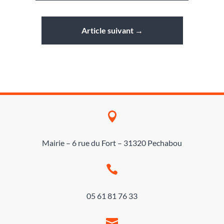
Article suivant
→

Mairie – 6 rue du Fort – 31320 Pechabou

05 61 81 76 33
