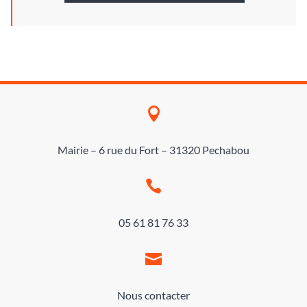

Mairie – 6 rue du Fort – 31320 Pechabou

05 61 81 76 33

Nous contacter