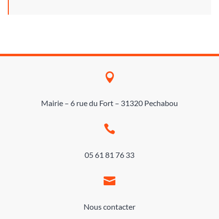

Mairie – 6 rue du Fort – 31320 Pechabou

05 61 81 76 33

Nous contacter