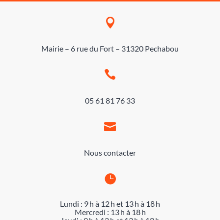

Mairie – 6 rue du Fort – 31320 Pechabou

05 61 81 76 33

Nous contacter

Lundi : 9 h à 12 h et 13 h à 18 h
Mercredi : 13 h à 18 h