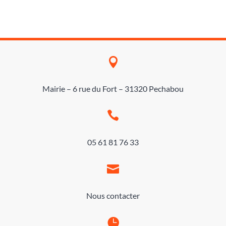

Mairie – 6 rue du Fort – 31320 Pechabou

05 61 81 76 33

Nous contacter
