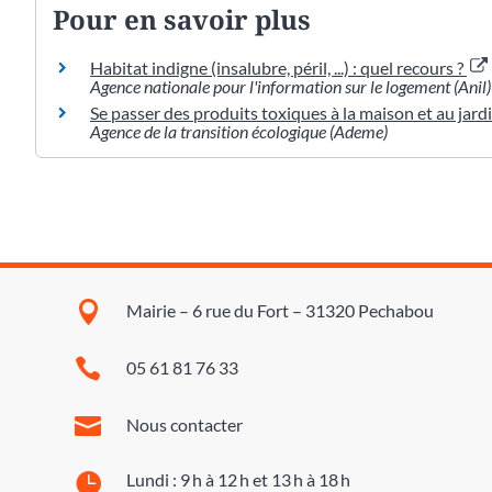
Pour en savoir plus
Habitat indigne (insalubre, péril, ...) : quel recours ?
Agence nationale pour l'information sur le logement (Anil)
Se passer des produits toxiques à la maison et au jard
Agence de la transition écologique (Ademe)

Mairie – 6 rue du Fort – 31320 Pechabou

05 61 81 76 33

Nous contacter

Lundi : 9 h à 12 h et 13 h à 18 h