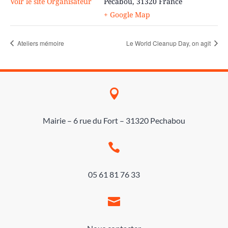
Voir le site Organisateur
Pecabou
,
31320
France
+ Google Map
Ateliers mémoire
Le World Cleanup Day, on agit

Mairie – 6 rue du Fort – 31320 Pechabou

05 61 81 76 33
