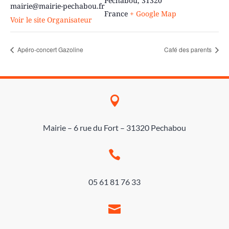
Pechabou
,
31320
mairie@mairie-pechabou.fr
France
+ Google Map
Voir le site Organisateur
Apéro-concert Gazoline
Café des parents

Mairie – 6 rue du Fort – 31320 Pechabou

05 61 81 76 33
