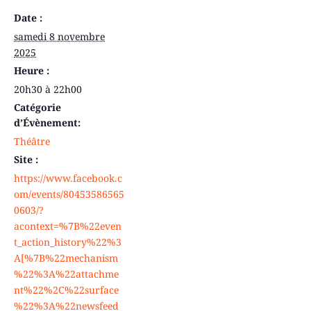
Date :
samedi 8 novembre
2025
Heure :
20h30 à 22h00
Catégorie
d’Évènement:
Théâtre
Site :
https://www.facebook.c
om/events/80453586565
0603/?
acontext=%7B%22even
t_action_history%22%3
A[%7B%22mechanism
%22%3A%22attachme
nt%22%2C%22surface
%22%3A%22newsfeed