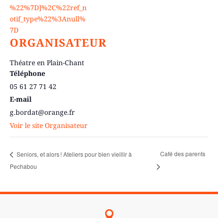
%22%7D]%2C%22ref_n
otif_type%22%3Anull%
7D
ORGANISATEUR
Théatre en Plain-Chant
Téléphone
05 61 27 71 42
E-mail
g.bordat@orange.fr
Voir le site Organisateur
Café des parents
Seniors, et alors ! Ateliers pour bien vieillir à
Pechabou
