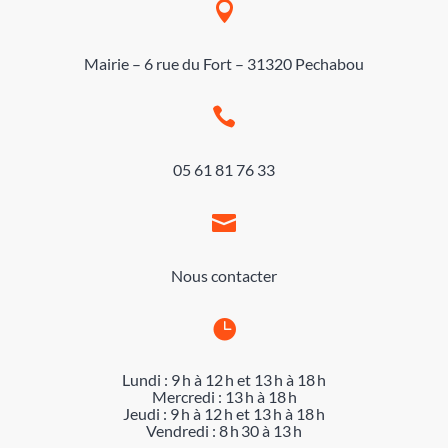

Mairie – 6 rue du Fort – 31320 Pechabou

05 61 81 76 33

Nous contacter

Lundi : 9 h à 12 h et 13 h à 18 h
Mercredi : 13 h à 18 h
Jeudi : 9 h à 12 h et 13 h à 18 h
Vendredi : 8 h 30 à 13 h