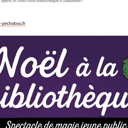
opère, et rend cette bibliothèque si fabuleuse ?
-pechabou.fr