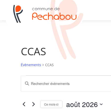
CCAS
Évènements
CCAS
Évènements
Recherche
Saisir
et
mot-
navigation
clé.
de
Rechercher
août 2026
vues
Évènements
Ce mois-ci
par