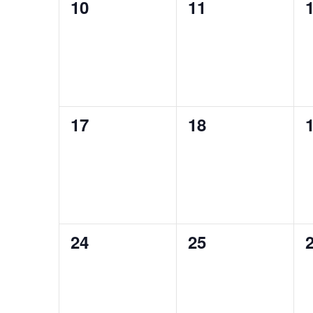
0
0
10
11
évènement,
évènement,
0
0
17
18
évènement,
évènement,
0
0
24
25
évènement,
évènement,