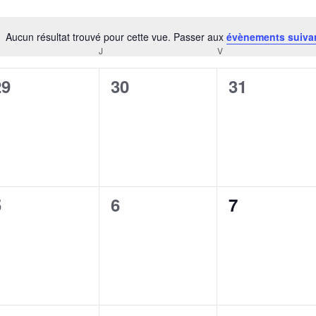
Aucun résultat trouvé pour cette vue. Passer aux
évènements suiva
Notice
RCREDI
J
JEUDI
V
VENDREDI
0
0
0
29
30
31
évènement,
évènement,
évènement
0
0
0
5
6
7
évènement,
évènement,
évènement