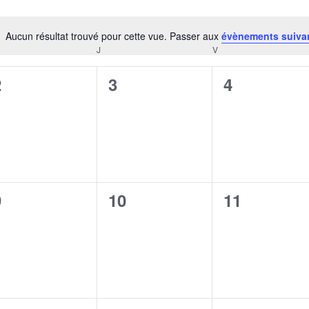
Aucun résultat trouvé pour cette vue. Passer aux
évènements suiva
Notice
RCREDI
J
JEUDI
V
VENDREDI
0
0
0
2
3
4
évènement,
évènement,
évènement
0
0
0
9
10
11
évènement,
évènement,
évènement