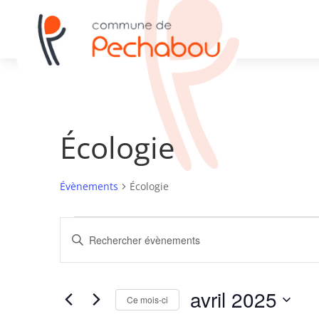
Écologie
Évènements
Écologie
Évènements
Recherche
Saisir
et
mot-
navigation
clé.
de
Rechercher
avril 2025
vues
Évènements
Ce mois-ci
par