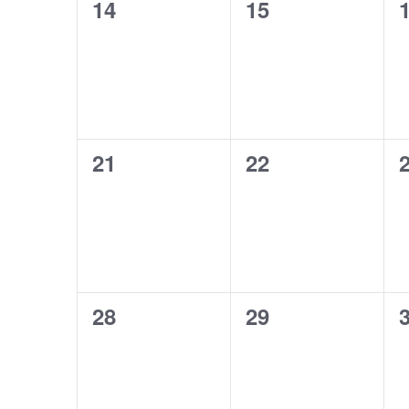
0
0
14
15
évènement,
évènement,
0
0
21
22
évènement,
évènement,
0
0
28
29
évènement,
évènement,