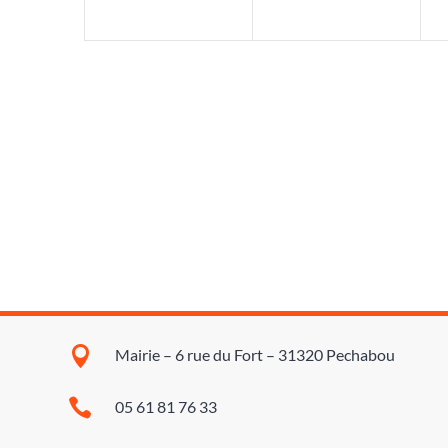

Mairie – 6 rue du Fort – 31320 Pechabou

05 61 81 76 33