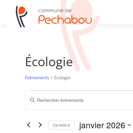
Écologie
Évènements
Écologie
Évènements
Recherche
Saisir
et
mot-
navigation
clé.
de
Rechercher
janvier 2026
vues
Évènements
Ce mois-ci
par