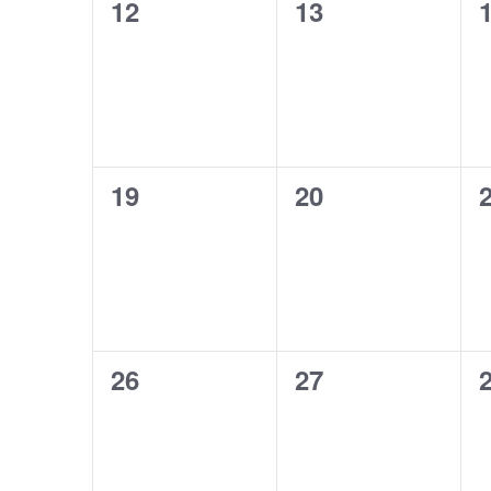
0
0
12
13
évènement,
évènement,
0
0
19
20
évènement,
évènement,
0
0
26
27
évènement,
évènement,