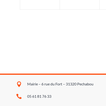

Mairie – 6 rue du Fort – 31320 Pechabou

05 61 81 76 33