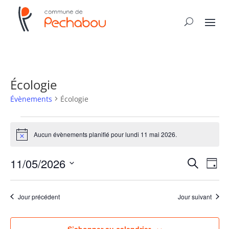
Écologie
Évènements
Écologie
Évènements
for
Aucun évènements planifié pour lundi 11 mai 2026.
Notice
lundi
Recher
Nav
11
11/05/2026
Recherche
Jour
de
et
mai
Sélectionnez
vue
naviga
2026
une
Év
Jour précédent
Jour suivant
de
date.
vues
Évène
S’abonner au calendrier