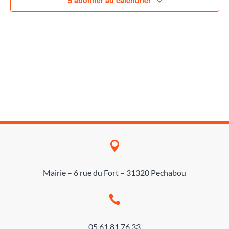

Mairie – 6 rue du Fort – 31320 Pechabou

05 61 81 76 33