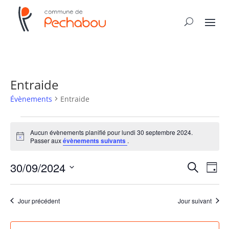
Entraide
Évènements
Entraide
Évènements
for
Aucun évènements planifié pour lundi 30 septembre 2024.
Notice
Passer aux
évènements suivants
.
lundi
30
Recher
Nav
30/09/2024
Recherche
Jour
septembre
de
et
Sélectionnez
vue
2024
naviga
une
Év
Jour précédent
Jour suivant
de
date.
vues