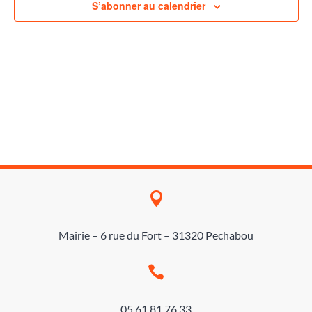
Évène
S’abonner au calendrier

Mairie – 6 rue du Fort – 31320 Pechabou

05 61 81 76 33