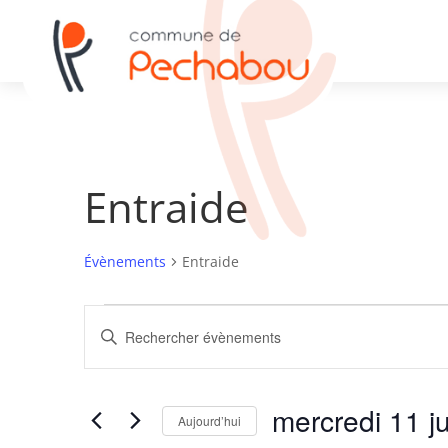
Entraide
Évènements
Entraide
Évènements
Recherche
Saisir
for
et
mot-
mercredi
navigation
clé.
11
de
Rechercher
mercredi 11 j
juin
vues
Évènements
Aujourd’hui
2025
par