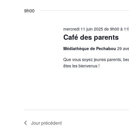
Évènements
Sélectionnez
mot-
une
9h00
clé.
date.
mercredi 11 juin 2025 de 9h00
à
11
Café des parents
Médiathèque de Pechabou
29 av
Que vous soyez jeunes parents, bea
êtes les bienvenus !
Jour précédent