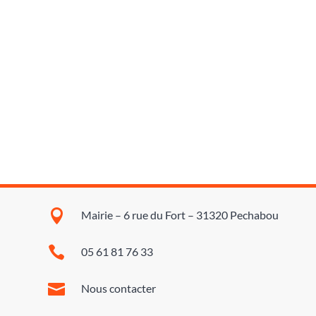

Mairie – 6 rue du Fort – 31320 Pechabou

05 61 81 76 33

Nous contacter