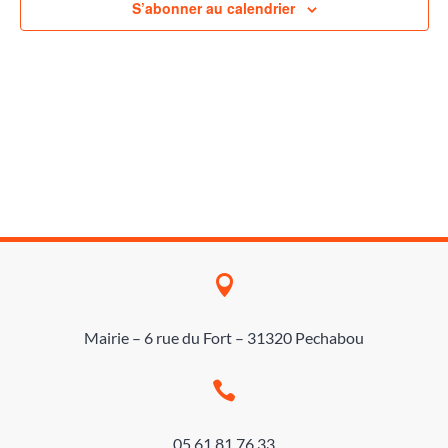
Évène
S’abonner au calendrier

Mairie – 6 rue du Fort – 31320 Pechabou

05 61 81 76 33