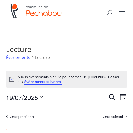
Lecture
Évènements
Lecture
Évènements
for
Aucun évènements planifié pour samedi 19 juillet 2025. Passer
Notice
aux
évènements suivants
.
samedi
19
Recher
Nav
19/07/2025
Recherche
Jour
juillet
de
et
Sélectionnez
vue
2025
naviga
une
Év
Jour précédent
Jour suivant
de
date.
vues