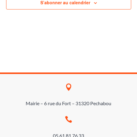
Évène
S’abonner au calendrier

Mairie – 6 rue du Fort – 31320 Pechabou

05 61 81 76 33