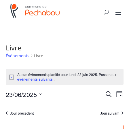
Livre
Évènements
Livre
Évènements
for
Aucun évènements planifié pour lundi 23 juin 2025. Passer aux
Notice
évènements suivants
.
lundi
23
Recher
Nav
23/06/2025
Recherche
Jour
juin
de
et
Sélectionnez
vue
2025
naviga
une
Év
Jour précédent
Jour suivant
de
date.
vues