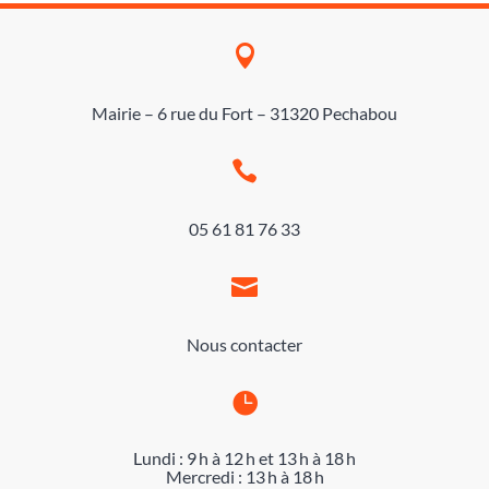

Mairie – 6 rue du Fort – 31320 Pechabou

05 61 81 76 33

Nous contacter

Lundi : 9 h à 12 h et 13 h à 18 h
Mercredi : 13 h à 18 h