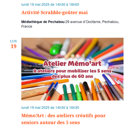
lundi 19 mai 2025 de 14h30
à
16h00
Activité Scrabble-goûter mai
Médiathèque de Pechabou
29 avenue d’Occitanie, Pechabou,
France
LUN
19
lundi 19 mai 2025 de 14h30
à
16h30
Mémo’Art : des ateliers créatifs pour
seniors autour des 5 sens