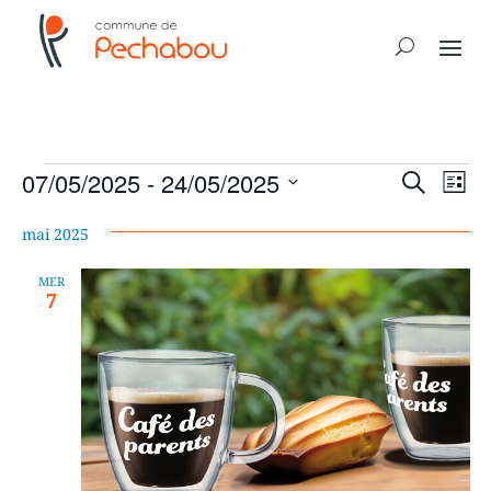
Évènements
Recher
Nav
07/05/2025
 - 
24/05/2025
Recherche
Liste
de
et
Sélectionnez
vue
naviga
mai 2025
une
Év
de
date.
MER
vues
7
Évène