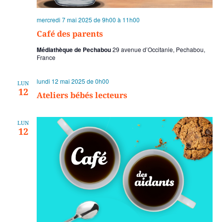
mercredi 7 mai 2025 de 9h00
à
11h00
Café des parents
Médiathèque de Pechabou
29 avenue d’Occitanie, Pechabou,
France
lundi 12 mai 2025 de 0h00
LUN
12
Ateliers bébés lecteurs
LUN
12