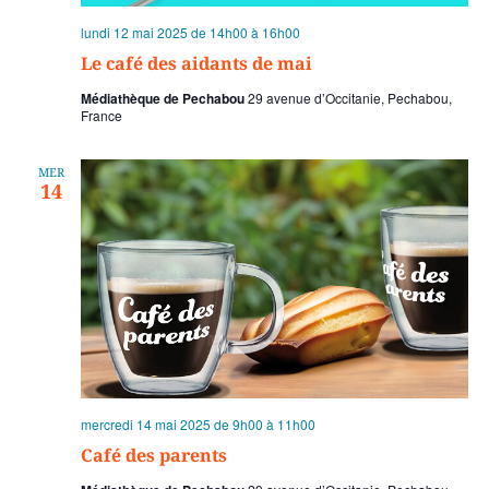
lundi 12 mai 2025 de 14h00
à
16h00
Le café des aidants de mai
Médiathèque de Pechabou
29 avenue d’Occitanie, Pechabou,
France
MER
14
mercredi 14 mai 2025 de 9h00
à
11h00
Café des parents