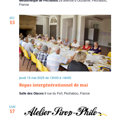
Médiathèque de Pechabou
29 avenue d’Occitanie, Pechabou,
France
JEU
15
jeudi 15 mai 2025 de 12h00
à
14h00
Repas intergénérationnel de mai
Salle des Glaces
6 rue du Fort, Pechabou, France
SAM
17