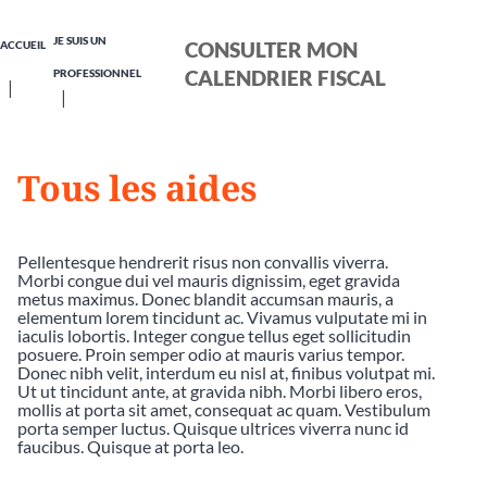
JE SUIS UN
CONSULTER MON
ACCUEIL
CALENDRIER FISCAL
PROFESSIONNEL
Tous les aides
Pellentesque hendrerit risus non convallis viverra.
Morbi congue dui vel mauris dignissim, eget gravida
metus maximus. Donec blandit accumsan mauris, a
elementum lorem tincidunt ac. Vivamus vulputate mi in
iaculis lobortis. Integer congue tellus eget sollicitudin
posuere. Proin semper odio at mauris varius tempor.
Donec nibh velit, interdum eu nisl at, finibus volutpat mi.
Ut ut tincidunt ante, at gravida nibh. Morbi libero eros,
mollis at porta sit amet, consequat ac quam. Vestibulum
porta semper luctus. Quisque ultrices viverra nunc id
faucibus. Quisque at porta leo.