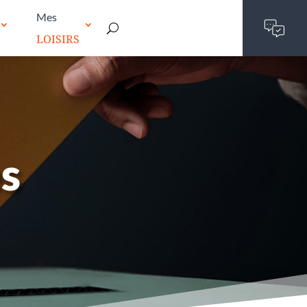
Mes
LOISIRS
es