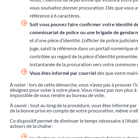
vous souhaitez donner procuration. Dès que vous av
référence à 6 caractères.
Soit vous pouvez faire confirmer votre identité d
commissariat de police ou une brigade de gendar
et d’une pièce d’identité. L’officier de police judiciai
juge, saisit la référence dans un portail numérique dé
contrôlée au regard de la pièce d’identité présentée
instantanée de la procuration vers votre commune d
Vous êtes informé par courriel
dès que votre mairie
À noter : lors de cette démarche, vous n’avez pas à prouver l’i
désignez pour voter à votre place. Vous n’avez pas non plus à fo
impossible de vous rendre au bureau de vote.
À savoir : tout au long de la procédure, vous êtes informé pa
de la bonne prise en compte de votre procuration, même si elle
Ce dispositif permet de diminuer le temps nécessaire à l’éta
acteurs de la chaîne :
les électeurs, qui peuvent désormais faire leur dem