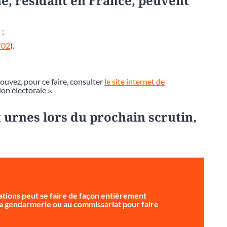
e, résidant en France, peuvent
 ;
*02
).
pouvez, pour ce faire, consulter
le site internet de
ion électorale ».
 urnes lors du prochain scrutin,
tions peut se faire de façon entièrement
 la gendarmerie ou au commissariat pour faire