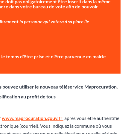
ne doit pas obligatoirement être inscrit dans la même
dre dans votre bureau de vote afin de pouvoir
brement la personne qui votera à sa place (le
ait le temps d’être prise et d’être parvenue en mairie
ous pouvez utiliser le nouveau téléservice Maprocuration.
lification au profit de tous
r
www.maprocuration.gouv.fr
après vous être authentifié
ctronique (courriel). Vous indiquez la commune où vous
lace et vous précisez pour quelle élection ou quelle période,