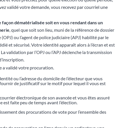
ez validé votre demande, vous recevez par courriel une
e façon dématérialisée soit en vous
rendant
dans un
merie
, quel que soit son lieu, muni de la référence de dossier
re (OPJ) ou l’agent de police judiciaire (APJ) habilité par le
dié et sécurisé. Votre identité apparaît alors à l’écran et est
. La validation par l’OPJ ou l’APJ déclenche la transmission
’inscription.
 a validé votre procuration.
dentité ou l’adresse du domicile de l’électeur que vous
urnir de justificatif sur le motif pour lequel il vous est
r courrier électronique de son avancée et vous êtes assuré
 est faite peu de temps avant l’élection.
blissement des procurations de vote pour l’ensemble des
ande de procuration en ligne depuis un ordinateur, une