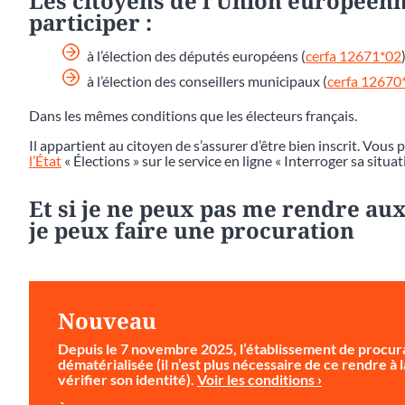
Les citoyens de l’Union européenn
participer :
à l’élection des députés européens (
cerfa 12671*02
)
à l’élection des conseillers municipaux (
cerfa 12670
Dans les mêmes conditions que les électeurs français.
Il appartient au citoyen de s’assurer d’être bien inscrit. Vous 
l’État
« Élections » sur le service en ligne « Interroger sa situat
Et si je ne peux pas me rendre aux
je peux faire une procuration
Nouveau
Depuis le 7 novembre 2025, l’établissement de procura
dématérialisée (il n’est plus nécessaire de ce rendre à
vérifier son identité).
Voir les conditions ›