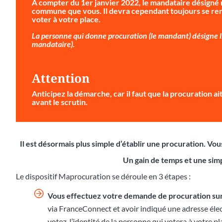
À compter du 1er janvier 2022, le mandataire désigné 
commune que vous. Il devra cependant toujours se ren
voter à votre place.
La personne qui donne procuration (le mandant) désigne li
mandataire).
Attention
Anticipez la démarche
, car il faut que la procuration 
avant le scrutin.
Il est désormais plus simple d’établir une procuration. V
Un gain de temps et une simp
Le dispositif Maprocuration se déroule en 3 étapes :
Vous effectuez votre demande de procuration su
via FranceConnect et avoir indiqué une adresse éle
votez, l’identité de la personne qui votera à votre p