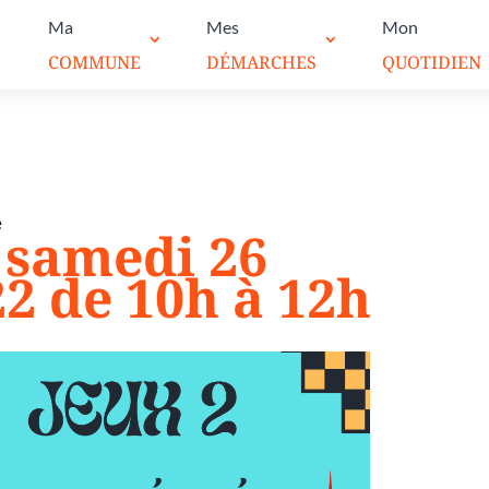
Ma
Mes
Mon
COMMUNE
DÉMARCHES
QUOTIDIEN
e
é samedi 26
2 de 10h à 12h