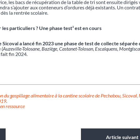
ce, les bacs de récupération de la table de tri sont ensuite dirigés 
ndra s’ajouter aux conteneurs d’ordures déjà existants. Un contrat
dès la rentrée scolaire.
 les particuliers ? Une phase test
³
est en cours
e Sicoval a lancé fin 2023 une phase de test de collecte séparée
e
(Auzeville-Tolosane, Baziège, Castanet-Tolosan, Escalquens, Montgisca
fait fin 2024.
n du gaspillage alimentaire à la cantine scolaire de Pechabou, Sicoval,
019
.
 en ressource
Article suivant