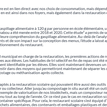
aire est en lien direct avec nos choix de consommation, mais dépe
Il en est ainsi dans nos foyers, mais également dans la restauration 
aspillage alimentaire à 120 g par personne en école élémentaire, 
habou a été menée entre 2018 et 2020. Cette étude² a permis de sen
leure compréhension du gaspillage alimentaire. Au-delà de l’analy
ants et de son impact sur la conception des menus, l’étude a laissé 
ctionnement du restaurant.
 municipal en charge de la restauration, les premières actions de 
es aux élèves. Les habitudes de tri sélectif en fin de repas ont été 
ent identifiable par les élèves. Elles sont maintenant devenues un 
vestir dans des moyens qui permettront maintenant de séparer les
postage ou méthanisation après collecte.
és à la restauration scolaire qui pouvaient être aussi des outils
ou collecteur. Aller jusqu’au compostage in situ aurait été un outi
 exemple de valorisation de nos biodéchets, mais un composteur n
nu tout au long de l’année. Or ce n’est pas le cas en restauration s
ontainer spécifique. Pour cela, le restaurant scolaire s’est équipé d
déchets alimentaires, des contenants et emballages plastiques et de