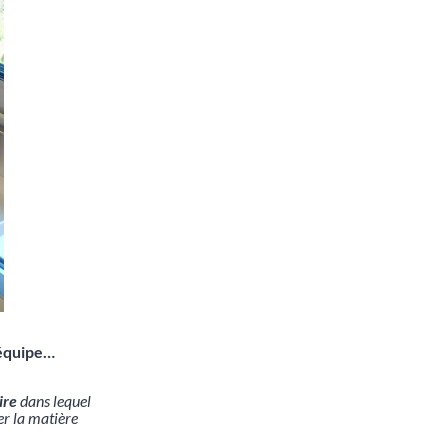
’équipe…
oire
dans lequel
er la matière