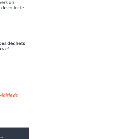
vers un
 de collecte
 des déchets
rd et
 Mairie de
→