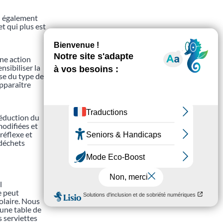
nd également
et qui plus est
une action
sibiliser la
se du type de
apparaître
réduction du
modifiées et
réflexe et
 déchets
l
e peut
colaire. Nous
’une table de
s serviettes