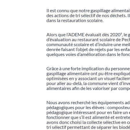
Il est connu que notre gaspillage aliment
des actions de tri sélectif de nos déchets. 
dans la restauration scolaire.
Alors que l’ADEME évaluait dès 2020¹, le g
d’évaluation au restaurant scolaire de Pec
communauté scolaire et d’induire une meil
denrée faisant l’objet de rejets par les enf
quelques voies d’amélioration dans le fon
Grâce à une forte implication du personnel
gaspillage alimentaire ont pu être expliqué
optimisées en y associant un visuel facilem
pour aller au-delà, la commune vient d’in
alimentaires afin de les valoriser par com
Nous avons recherché les équipements adapt
pédagogiques pour les élèves : composteur 
pédagogique intéressant pour en faire un
fonctionner que s’il est alimenté et entrete
avons donc choisi la collecte sélective en c
tri sélectif permettant de séparer les bio