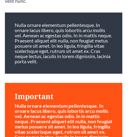
velit nunc.
Nulla ornare elementum pellentesque. In
ornare lacus libero, quis lobortis arcu mollis
vel. Aenean ac egestas odio. In in mattis neque.
Praesent aliquet elit nulla, non feugiat metus
posuere sit amet. In leo ligula, fringilla vitae
scelerisque eget, rutrum sit amet ex. Cras
neque lectus, iaculis in lorem dignissim, lacinia
porta velit.
Important
Nulla ornare elementum pellentesque. In
ornare lacus libero, quis lobortis arcu mollis
vel. Aenean ac egestas odio. In in mattis
neque. Praesent aliquet elit nulla, non feugiat
metus posuere sit amet. In leo ligula, fringilla
vitae scelerisque eget, rutrum sit amet ex.
Cras neque lectus, iaculis in lorem dignissim,