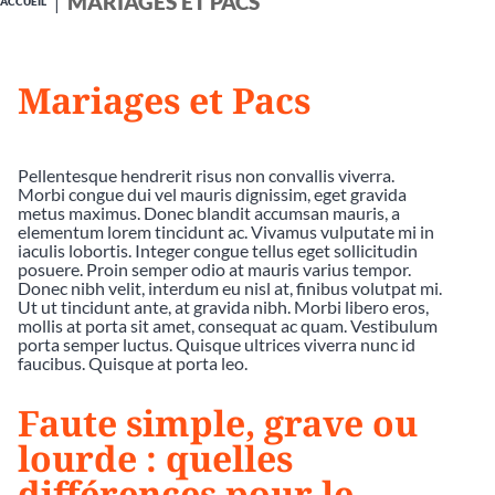
MARIAGES ET PACS
ACCUEIL
Mariages et Pacs
Pellentesque hendrerit risus non convallis viverra.
Morbi congue dui vel mauris dignissim, eget gravida
metus maximus. Donec blandit accumsan mauris, a
elementum lorem tincidunt ac. Vivamus vulputate mi in
iaculis lobortis. Integer congue tellus eget sollicitudin
posuere. Proin semper odio at mauris varius tempor.
Donec nibh velit, interdum eu nisl at, finibus volutpat mi.
Ut ut tincidunt ante, at gravida nibh. Morbi libero eros,
mollis at porta sit amet, consequat ac quam. Vestibulum
porta semper luctus. Quisque ultrices viverra nunc id
faucibus. Quisque at porta leo.
Faute simple, grave ou
lourde : quelles
différences pour le