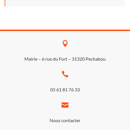

Mairie – 6 rue du Fort – 31320 Pechabou

05 61 81 76 33

Nous contacter