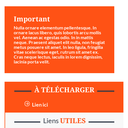
Important
Nulla ornare elementum pellentesque. In
ornare lacus libero, quis lobortis arcu mollis
vel. Aenean ac egestas odio. In in mattis
neque. Praesent aliquet elit nulla, non feugiat
metus posuere sit amet. In leo ligula, fringilla
vitae scelerisque eget, rutrum sit amet ex.
Cras neque lectus, iaculis in lorem dignissim,
lacinia porta velit.
À TÉLÉCHARGER
Lien ici
UTILES
Liens