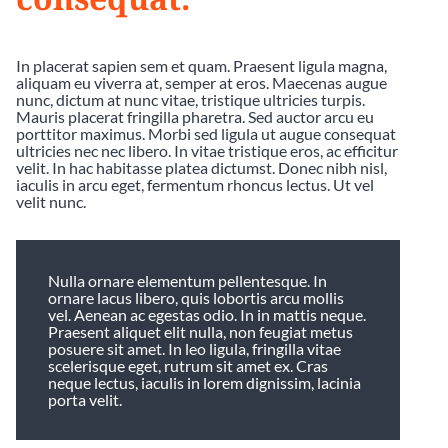
In placerat sapien sem et quam. Praesent ligula magna,
aliquam eu viverra at, semper at eros. Maecenas augue
nunc, dictum at nunc vitae, tristique ultricies turpis.
Mauris placerat fringilla pharetra. Sed auctor arcu eu
porttitor maximus. Morbi sed ligula ut augue consequat
ultricies nec nec libero. In vitae tristique eros, ac efficitur
velit. In hac habitasse platea dictumst. Donec nibh nisl,
iaculis in arcu eget, fermentum rhoncus lectus. Ut vel
velit nunc.
Nulla ornare elementum pellentesque. In
ornare lacus libero, quis lobortis arcu mollis
vel. Aenean ac egestas odio. In in mattis neque.
Praesent aliquet elit nulla, non feugiat metus
posuere sit amet. In leo ligula, fringilla vitae
scelerisque eget, rutrum sit amet ex. Cras
neque lectus, iaculis in lorem dignissim, lacinia
porta velit.