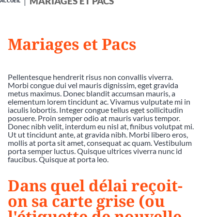
MARIAGES ET PACS
ACCUEIL
Mariages et Pacs
Pellentesque hendrerit risus non convallis viverra.
Morbi congue dui vel mauris dignissim, eget gravida
metus maximus. Donec blandit accumsan mauris, a
elementum lorem tincidunt ac. Vivamus vulputate mi in
iaculis lobortis. Integer congue tellus eget sollicitudin
posuere. Proin semper odio at mauris varius tempor.
Donec nibh velit, interdum eu nisl at, finibus volutpat mi.
Ut ut tincidunt ante, at gravida nibh. Morbi libero eros,
mollis at porta sit amet, consequat ac quam. Vestibulum
porta semper luctus. Quisque ultrices viverra nunc id
faucibus. Quisque at porta leo.
Dans quel délai reçoit-
on sa carte grise (ou
l'étiquette de nouvelle