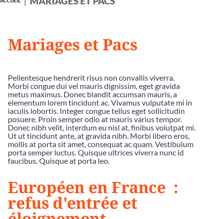
MARIAGES ET PACS
ACCUEIL
Mariages et Pacs
Pellentesque hendrerit risus non convallis viverra.
Morbi congue dui vel mauris dignissim, eget gravida
metus maximus. Donec blandit accumsan mauris, a
elementum lorem tincidunt ac. Vivamus vulputate mi in
iaculis lobortis. Integer congue tellus eget sollicitudin
posuere. Proin semper odio at mauris varius tempor.
Donec nibh velit, interdum eu nisl at, finibus volutpat mi.
Ut ut tincidunt ante, at gravida nibh. Morbi libero eros,
mollis at porta sit amet, consequat ac quam. Vestibulum
porta semper luctus. Quisque ultrices viverra nunc id
faucibus. Quisque at porta leo.
Européen en France :
refus d'entrée et
éloignement