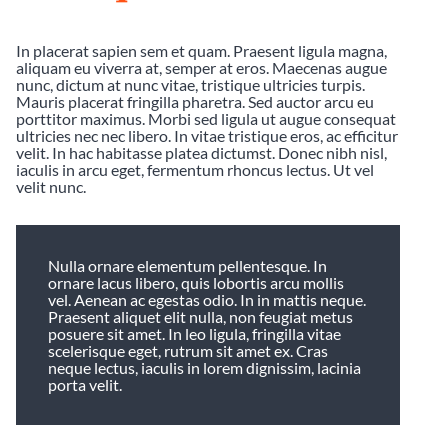
In placerat sapien sem et quam. Praesent ligula magna,
aliquam eu viverra at, semper at eros. Maecenas augue
nunc, dictum at nunc vitae, tristique ultricies turpis.
Mauris placerat fringilla pharetra. Sed auctor arcu eu
porttitor maximus. Morbi sed ligula ut augue consequat
ultricies nec nec libero. In vitae tristique eros, ac efficitur
velit. In hac habitasse platea dictumst. Donec nibh nisl,
iaculis in arcu eget, fermentum rhoncus lectus. Ut vel
velit nunc.
Nulla ornare elementum pellentesque. In
ornare lacus libero, quis lobortis arcu mollis
vel. Aenean ac egestas odio. In in mattis neque.
Praesent aliquet elit nulla, non feugiat metus
posuere sit amet. In leo ligula, fringilla vitae
scelerisque eget, rutrum sit amet ex. Cras
neque lectus, iaculis in lorem dignissim, lacinia
porta velit.