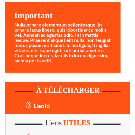
Important
Nulla ornare elementum pellentesque. In
ornare lacus libero, quis lobortis arcu mollis
vel. Aenean ac egestas odio. In in mattis
neque. Praesent aliquet elit nulla, non feugiat
metus posuere sit amet. In leo ligula, fringilla
vitae scelerisque eget, rutrum sit amet ex.
Cras neque lectus, iaculis in lorem dignissim,
lacinia porta velit.
À TÉLÉCHARGER
Lien ici
UTILES
Liens