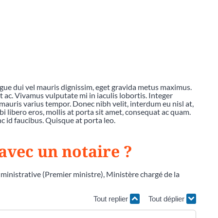
ngue dui vel mauris dignissim, eget gravida metus maximus.
c. Vivamus vulputate mi in iaculis lobortis. Integer
mauris varius tempor. Donec nibh velit, interdum eu nisl at,
bi libero eros, mollis at porta sit amet, consequat ac quam.
 id faucibus. Quisque at porta leo.
avec un notaire ?
dministrative (Premier ministre), Ministère chargé de la
Tout replier
Tout déplier