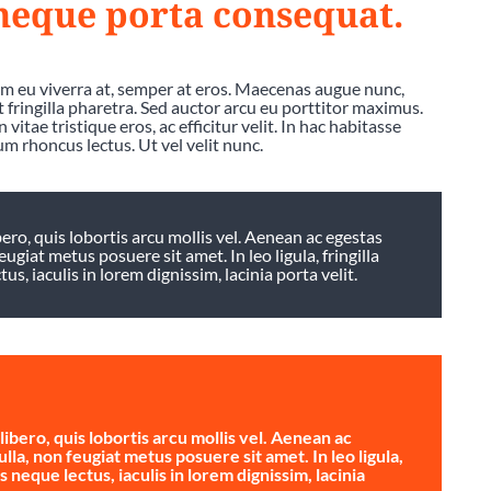
 neque porta consequat.
am eu viverra at, semper at eros. Maecenas augue nunc,
at fringilla pharetra. Sed auctor arcu eu porttitor maximus.
vitae tristique eros, ac efficitur velit. In hac habitasse
um rhoncus lectus. Ut vel velit nunc.
ro, quis lobortis arcu mollis vel. Aenean ac egestas
eugiat metus posuere sit amet. In leo ligula, fringilla
s, iaculis in lorem dignissim, lacinia porta velit.
bero, quis lobortis arcu mollis vel. Aenean ac
ulla, non feugiat metus posuere sit amet. In leo ligula,
s neque lectus, iaculis in lorem dignissim, lacinia