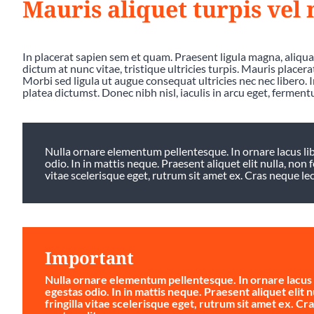
Mauris aliquet turpis vel
In placerat sapien sem et quam. Praesent ligula magna, aliqu
dictum at nunc vitae, tristique ultricies turpis. Mauris placer
Morbi sed ligula ut augue consequat ultricies nec nec libero. In 
platea dictumst. Donec nibh nisl, iaculis in arcu eget, ferment
Nulla ornare elementum pellentesque. In ornare lacus libe
odio. In in mattis neque. Praesent aliquet elit nulla, non f
vitae scelerisque eget, rutrum sit amet ex. Cras neque lectu
Important
Nulla ornare elementum pellentesque. In ornare lacus li
egestas odio. In in mattis neque. Praesent aliquet elit n
fringilla vitae scelerisque eget, rutrum sit amet ex. Cra