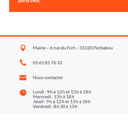
porta velit.

Mairie – 6 rue du Fort – 31320 Pechabou

05 61 81 76 33

Nous contacter

Lundi : 9 h à 12 h et 13 h à 18 h
Mercredi : 13 h à 18 h
Jeudi : 9 h à 12 h et 13 h à 18 h
Vendredi : 8 h 30 à 13 h