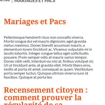
MARIAGES ET PACS
ACCUEIL
Mariages et Pacs
Pellentesque hendrerit risus non convallis viverra.
Morbi congue dui vel mauris dignissim, eget gravida
metus maximus. Donec blandit accumsan mauris, a
elementum lorem tincidunt ac. Vivamus vulputate mi in
iaculis lobortis. Integer congue tellus eget sollicitudin
posuere. Proin semper odio at mauris varius tempor.
Donec nibh velit, interdum eu nisl at, finibus volutpat mi.
Ut ut tincidunt ante, at gravida nibh. Morbi libero eros,
mollis at porta sit amet, consequat ac quam. Vestibulum
porta semper luctus. Quisque ultrices viverra nunc id
faucibus. Quisque at porta leo.
Recensement citoyen :
comment prouver la
régularité de sa