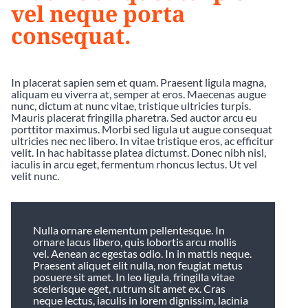
vel neque porta
consequat.
In placerat sapien sem et quam. Praesent ligula magna,
aliquam eu viverra at, semper at eros. Maecenas augue
nunc, dictum at nunc vitae, tristique ultricies turpis.
Mauris placerat fringilla pharetra. Sed auctor arcu eu
porttitor maximus. Morbi sed ligula ut augue consequat
ultricies nec nec libero. In vitae tristique eros, ac efficitur
velit. In hac habitasse platea dictumst. Donec nibh nisl,
iaculis in arcu eget, fermentum rhoncus lectus. Ut vel
velit nunc.
Nulla ornare elementum pellentesque. In
ornare lacus libero, quis lobortis arcu mollis
vel. Aenean ac egestas odio. In in mattis neque.
Praesent aliquet elit nulla, non feugiat metus
posuere sit amet. In leo ligula, fringilla vitae
scelerisque eget, rutrum sit amet ex. Cras
neque lectus, iaculis in lorem dignissim, lacinia