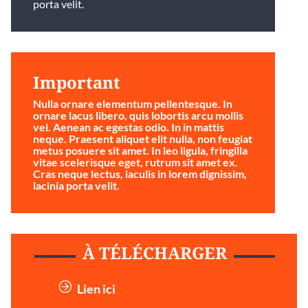
porta velit.
Important
Nulla ornare elementum pellentesque. In
ornare lacus libero, quis lobortis arcu mollis
vel. Aenean ac egestas odio. In in mattis
neque. Praesent aliquet elit nulla, non feugiat
metus posuere sit amet. In leo ligula, fringilla
vitae scelerisque eget, rutrum sit amet ex.
Cras neque lectus, iaculis in lorem dignissim,
lacinia porta velit.
À TÉLÉCHARGER
Lien ici