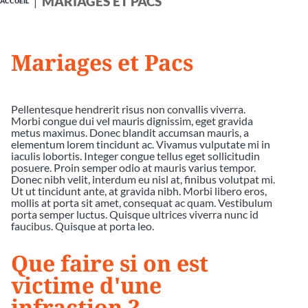
MARIAGES ET PACS
ACCUEIL
Mariages et Pacs
Pellentesque hendrerit risus non convallis viverra.
Morbi congue dui vel mauris dignissim, eget gravida
metus maximus. Donec blandit accumsan mauris, a
elementum lorem tincidunt ac. Vivamus vulputate mi in
iaculis lobortis. Integer congue tellus eget sollicitudin
posuere. Proin semper odio at mauris varius tempor.
Donec nibh velit, interdum eu nisl at, finibus volutpat mi.
Ut ut tincidunt ante, at gravida nibh. Morbi libero eros,
mollis at porta sit amet, consequat ac quam. Vestibulum
porta semper luctus. Quisque ultrices viverra nunc id
faucibus. Quisque at porta leo.
Que faire si on est
victime d'une
infraction ?