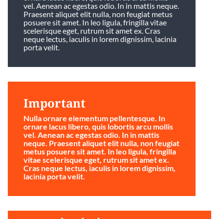
vel. Aenean ac egestas odio. In in mattis neque.
Praesent aliquet elit nulla, non feugiat metus
posuere sit amet. In leo ligula, fringilla vitae
scelerisque eget, rutrum sit amet ex. Cras
neque lectus, iaculis in lorem dignissim, lacinia
porta velit.
Important
Nulla ornare elementum pellentesque. In
ornare lacus libero, quis lobortis arcu mollis
vel. Aenean ac egestas odio. In in mattis
neque. Praesent aliquet elit nulla, non feugiat
metus posuere sit amet. In leo ligula, fringilla
vitae scelerisque eget, rutrum sit amet ex.
Cras neque lectus, iaculis in lorem dignissim,
lacinia porta velit.