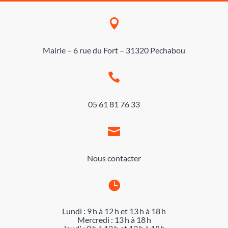

Mairie – 6 rue du Fort – 31320 Pechabou

05 61 81 76 33

Nous contacter

Lundi : 9 h à 12 h et 13 h à 18 h
Mercredi : 13 h à 18 h