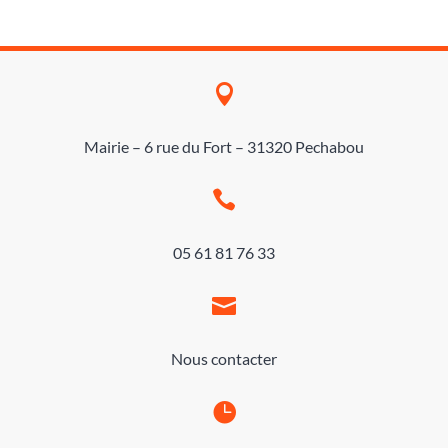

Mairie – 6 rue du Fort – 31320 Pechabou

05 61 81 76 33

Nous contacter
