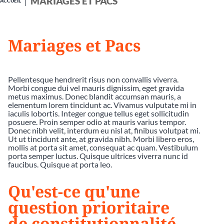
MARIAGES ET PACS
ACCUEIL
Mariages et Pacs
Pellentesque hendrerit risus non convallis viverra.
Morbi congue dui vel mauris dignissim, eget gravida
metus maximus. Donec blandit accumsan mauris, a
elementum lorem tincidunt ac. Vivamus vulputate mi in
iaculis lobortis. Integer congue tellus eget sollicitudin
posuere. Proin semper odio at mauris varius tempor.
Donec nibh velit, interdum eu nisl at, finibus volutpat mi.
Ut ut tincidunt ante, at gravida nibh. Morbi libero eros,
mollis at porta sit amet, consequat ac quam. Vestibulum
porta semper luctus. Quisque ultrices viverra nunc id
faucibus. Quisque at porta leo.
Qu'est-ce qu'une
question prioritaire
de constitutionnalité