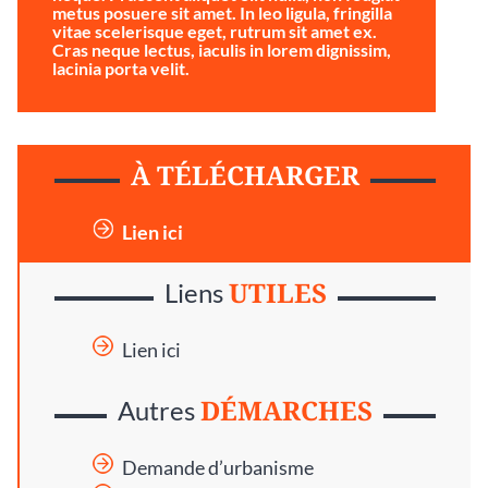
metus posuere sit amet. In leo ligula, fringilla
vitae scelerisque eget, rutrum sit amet ex.
Cras neque lectus, iaculis in lorem dignissim,
lacinia porta velit.
À TÉLÉCHARGER
Lien ici
UTILES
Liens
Lien ici
DÉMARCHES
Autres
Demande d’urbanisme