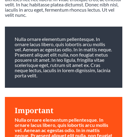
velit. In hac habitasse platea dictumst. Donec nibh nisl,
iaculis in arcu eget, fermentum rhoncus lectus. Ut vel
velit nunc.
Nulla ornare elementum pellentesque. In
ornare lacus libero, quis lobortis arcu mollis
vel. Aenean ac egestas odio. In in mattis neque.
Praesent aliquet elit nulla, non feugiat metus
posuere sit amet. In leo ligula, fringilla vitae
scelerisque eget, rutrum sit amet ex. Cras
neque lectus, iaculis in lorem dignissim, lacinia
porta velit.
Important
Nulla ornare elementum pellentesque. In
ornare lacus libero, quis lobortis arcu mollis
vel. Aenean ac egestas odio. In in mattis
neque. Praesent aliquet elit nulla, non feugiat