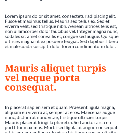
Lorem ipsum dolor sit amet, consectetur adipiscing elit.
Fusce et maximus tellus. Mauris sed tellus ex. Sed et
viverra velit, sed tristique nibh. Aenean ultrices felis est,
non ullamcorper dolor faucibus vel. Integer magna nunc,
sodales sit amet convallis et, congue sed augue. Quisque
ultrices magna ut ex posuere feugiat. Sed dapibus, libero
et malesuada suscipit, dolor lorem condimentum dolor.
Mauris aliquet turpis
vel neque porta
consequat.
In placerat sapien sem et quam. Praesent ligula magna,
aliquam eu viverra at, semper at eros. Maecenas augue
nunc, dictum at nunc vitae, tristique ultricies turpis.
Mauris placerat fringilla pharetra. Sed auctor arcu eu
porttitor maximus. Morbi sed ligula ut augue consequat
ultricies nec nec libero. In vitae tristique eros, ac efficitur