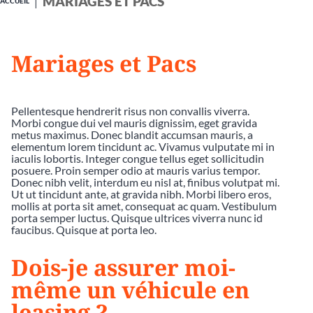
MARIAGES ET PACS
ACCUEIL
Mariages et Pacs
Pellentesque hendrerit risus non convallis viverra.
Morbi congue dui vel mauris dignissim, eget gravida
metus maximus. Donec blandit accumsan mauris, a
elementum lorem tincidunt ac. Vivamus vulputate mi in
iaculis lobortis. Integer congue tellus eget sollicitudin
posuere. Proin semper odio at mauris varius tempor.
Donec nibh velit, interdum eu nisl at, finibus volutpat mi.
Ut ut tincidunt ante, at gravida nibh. Morbi libero eros,
mollis at porta sit amet, consequat ac quam. Vestibulum
porta semper luctus. Quisque ultrices viverra nunc id
faucibus. Quisque at porta leo.
Dois-je assurer moi-
même un véhicule en
leasing ?