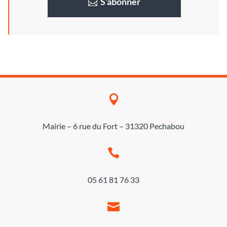
S’abonner

Mairie – 6 rue du Fort – 31320 Pechabou

05 61 81 76 33
