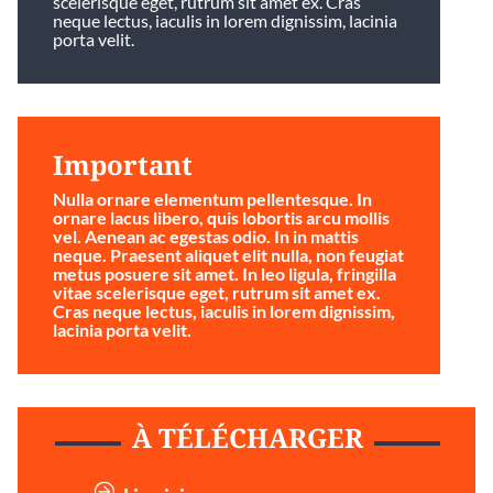
scelerisque eget, rutrum sit amet ex. Cras
neque lectus, iaculis in lorem dignissim, lacinia
porta velit.
Important
Nulla ornare elementum pellentesque. In
ornare lacus libero, quis lobortis arcu mollis
vel. Aenean ac egestas odio. In in mattis
neque. Praesent aliquet elit nulla, non feugiat
metus posuere sit amet. In leo ligula, fringilla
vitae scelerisque eget, rutrum sit amet ex.
Cras neque lectus, iaculis in lorem dignissim,
lacinia porta velit.
À TÉLÉCHARGER