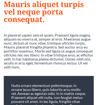
Mauris aliquet turpis
vel neque porta
consequat.
In placerat sapien sem et quam. Praesent ligula magna,
aliquam eu viverra at, semper at eros. Maecenas augue
nunc, dictum at nunc vitae, tristique ultricies turpis.
Mauris placerat fringilla pharetra. Sed auctor arcu eu
porttitor maximus. Morbi sed ligula ut augue consequat
ultricies nec nec libero. In vitae tristique eros, ac efficitur
velit. In hac habitasse platea dictumst. Donec nibh nisl,
iaculis in arcu eget, fermentum rhoncus lectus. Ut vel
velit nunc.
Nulla ornare elementum pellentesque. In
ornare lacus libero, quis lobortis arcu mollis
vel. Aenean ac egestas odio. In in mattis neque.
Praesent aliquet elit nulla, non feugiat metus
posuere sit amet. In leo ligula, fringilla vitae