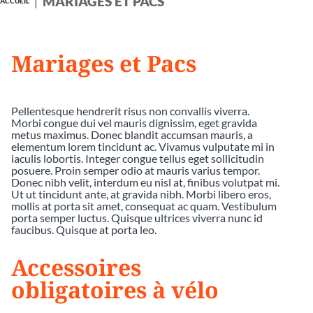
MARIAGES ET PACS
ACCUEIL
Mariages et Pacs
Pellentesque hendrerit risus non convallis viverra.
Morbi congue dui vel mauris dignissim, eget gravida
metus maximus. Donec blandit accumsan mauris, a
elementum lorem tincidunt ac. Vivamus vulputate mi in
iaculis lobortis. Integer congue tellus eget sollicitudin
posuere. Proin semper odio at mauris varius tempor.
Donec nibh velit, interdum eu nisl at, finibus volutpat mi.
Ut ut tincidunt ante, at gravida nibh. Morbi libero eros,
mollis at porta sit amet, consequat ac quam. Vestibulum
porta semper luctus. Quisque ultrices viverra nunc id
faucibus. Quisque at porta leo.
Accessoires
obligatoires à vélo