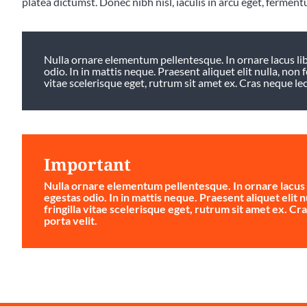
platea dictumst. Donec nibh nisl, iaculis in arcu eget, ferment
Nulla ornare elementum pellentesque. In ornare lacus libe
odio. In in mattis neque. Praesent aliquet elit nulla, non f
vitae scelerisque eget, rutrum sit amet ex. Cras neque lectu
Important
Nulla ornare elementum pellentesque. In ornare lacus li
egestas odio. In in mattis neque. Praesent aliquet elit n
fringilla vitae scelerisque eget, rutrum sit amet ex. Cra
porta velit.