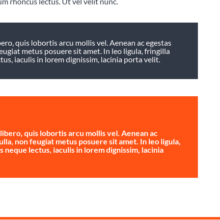
um rhoncus lectus. Ut vel velit nunc.
ro, quis lobortis arcu mollis vel. Aenean ac egestas
eugiat metus posuere sit amet. In leo ligula, fringilla
s, iaculis in lorem dignissim, lacinia porta velit.
bero, quis lobortis arcu mollis vel. Aenean ac
ulla, non feugiat metus posuere sit amet. In leo ligula,
s neque lectus, iaculis in lorem dignissim, lacinia