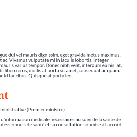
ngue dui vel mauris dignissim, eget gravida metus maximus.
c. Vivamus vulputate mi in iaculis lobortis. Integer
mauris varius tempor. Donec nibh velit, interdum eu nisl at,
bi libero eros, mollis at porta sit amet, consequat ac quam.
 id faucibus. Quisque at porta leo.
nt
dministrative (Premier ministre)
d'information médicale nécessaires au suivi de la santé de
professionnels de santé et sa consultation soumise à l'accord