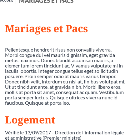
MARIAGES ET PACS
ACCUEIL
Mariages et Pacs
Pellentesque hendrerit risus non convallis viverra.
Morbi congue dui vel mauris dignissim, eget gravida
metus maximus. Donec blandit accumsan mauris, a
elementum lorem tincidunt ac. Vivamus vulputate mi in
iaculis lobortis. Integer congue tellus eget sollicitudin
posuere. Proin semper odio at mauris varius tempor.
Donec nibh velit, interdum eu nisl at, finibus volutpat mi.
Ut ut tincidunt ante, at gravida nibh. Morbi libero eros,
mollis at porta sit amet, consequat ac quam. Vestibulum
porta semper luctus. Quisque ultrices viverra nunc id
faucibus. Quisque at porta leo.
Logement
Vérifié le 13/09/2017 - Direction de l'information légale
et administrative (Premier ministre)