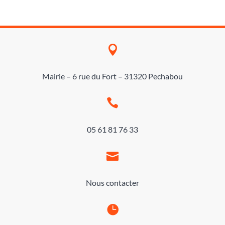

Mairie – 6 rue du Fort – 31320 Pechabou

05 61 81 76 33

Nous contacter
