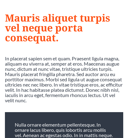
Mauris aliquet turpis
vel neque porta
consequat.
In placerat sapien sem et quam. Praesent ligula magna,
aliquam eu viverra at, semper at eros. Maecenas augue
nunc, dictum at nunc vitae, tristique ultricies turpis.
Mauris placerat fringilla pharetra. Sed auctor arcu eu
porttitor maximus. Morbi sed ligula ut augue consequat
ultricies nec nec libero. In vitae tristique eros, ac efficitur
velit. In hac habitasse platea dictumst. Donec nibh nisl,
iaculis in arcu eget, fermentum rhoncus lectus. Ut vel
velit nunc.
Nulla ornare elementum pellentesque. In
ornare lacus libero, quis lobortis arcu mollis
vel. Aenean ac egestas odio. In in mattis neque.