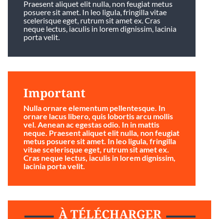
Praesent aliquet elit nulla, non feugiat metus
posuere sit amet. In leo ligula, fringilla vitae
scelerisque eget, rutrum sit amet ex. Cras
neque lectus, iaculis in lorem dignissim, lacinia
porta velit.
Important
Nulla ornare elementum pellentesque. In
ornare lacus libero, quis lobortis arcu mollis
vel. Aenean ac egestas odio. In in mattis
neque. Praesent aliquet elit nulla, non feugiat
metus posuere sit amet. In leo ligula, fringilla
vitae scelerisque eget, rutrum sit amet ex.
Cras neque lectus, iaculis in lorem dignissim,
lacinia porta velit.
À TÉLÉCHARGER