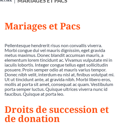
MARIAGES ET PACS
ACCUEIL
Mariages et Pacs
Pellentesque hendrerit risus non convallis viverra.
Morbi congue dui vel mauris dignissim, eget gravida
metus maximus. Donec blandit accumsan mauris, a
elementum lorem tincidunt ac. Vivamus vulputate mi in
iaculis lobortis. Integer congue tellus eget sollicitudin
posuere. Proin semper odio at mauris varius tempor.
Donec nibh velit, interdum eu nisl at, finibus volutpat mi.
Ut ut tincidunt ante, at gravida nibh. Morbi libero eros,
mollis at porta sit amet, consequat ac quam. Vestibulum
porta semper luctus. Quisque ultrices viverra nunc id
faucibus. Quisque at porta leo.
Droits de succession et
de donation