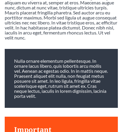
aliquam eu viverra at, semper at eros. Maecenas augue
nunc, dictum at nunc vitae, tristique ultricies turpis.
Mauris placerat fringilla pharetra. Sed auctor arcu eu
porttitor maximus. Morbi sed ligula ut augue consequat
ultricies nec nec libero. In vitae tristique eros, ac efficitur
velit. In hac habitasse platea dictumst. Donec nibh nisl,
iaculis in arcu eget, fermentum rhoncus lectus. Ut vel
velit nunc.
Nulla ornare elementum pellentesque. In
ornare lacus libero, quis lobortis arcu mollis
vel. Aenean ac egestas odio. In in mattis neque.
Praesent aliquet elit nulla, non feugiat metus
posuere sit amet. In leo ligula, fringilla vitae
scelerisque eget, rutrum sit amet ex. Cras
neque lectus, iaculis in lorem dignissim, lacinia
porta velit.
Important