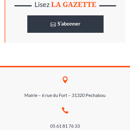
LA GAZETTE
Lisez
S’abonner

Mairie – 6 rue du Fort – 31320 Pechabou

05 61 81 76 33