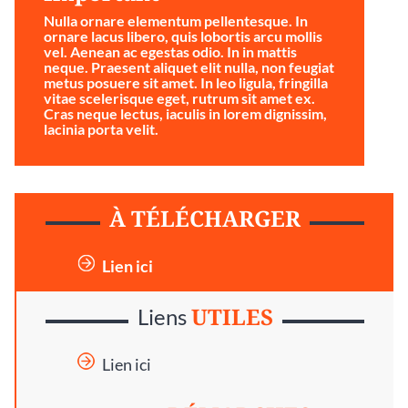
Nulla ornare elementum pellentesque. In
ornare lacus libero, quis lobortis arcu mollis
vel. Aenean ac egestas odio. In in mattis
neque. Praesent aliquet elit nulla, non feugiat
metus posuere sit amet. In leo ligula, fringilla
vitae scelerisque eget, rutrum sit amet ex.
Cras neque lectus, iaculis in lorem dignissim,
lacinia porta velit.
À TÉLÉCHARGER
Lien ici
UTILES
Liens
Lien ici