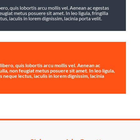
ro, quis lobortis arcu mollis vel. Aenean ac egestas
eugiat metus posuere sit amet. In leo ligula, fringilla
s, iaculis in lorem dignissim, lacinia porta velit.
bero, quis lobortis arcu mollis vel. Aenean ac
ulla, non feugiat metus posuere sit amet. In leo ligula,
s neque lectus, iaculis in lorem dignissim, lacinia