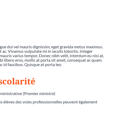
ngue dui vel mauris dignissim, eget gravida metus maximus.
c. Vivamus vulputate mi in iaculis lobortis. Integer
mauris varius tempor. Donec nibh velit, interdum eu nisl at,
bi libero eros, mollis at porta sit amet, consequat ac quam.
 id faucibus. Quisque at porta leo.
scolarité
dministrative (Premier ministre)
Les élèves des voies professionnelles peuvent également