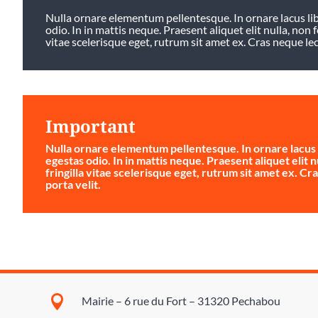
Nulla ornare elementum pellentesque. In ornare lacus libe
odio. In in mattis neque. Praesent aliquet elit nulla, non f
vitae scelerisque eget, rutrum sit amet ex. Cras neque lectu
Important
Nulla ornare elementum pellentesque. In ornare lacus li
egestas odio. In in mattis neque. Praesent aliquet elit n
fringilla vitae scelerisque eget, rutrum sit amet ex. Cra
porta velit.

Mairie – 6 rue du Fort – 31320 Pechabou