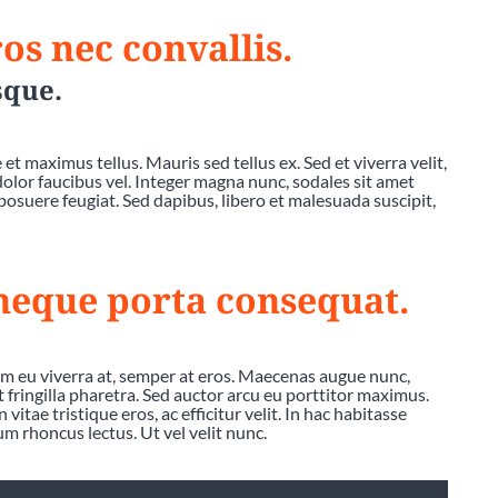
os nec convallis.
sque.
et maximus tellus. Mauris sed tellus ex. Sed et viverra velit,
 dolor faucibus vel. Integer magna nunc, sodales sit amet
posuere feugiat. Sed dapibus, libero et malesuada suscipit,
 neque porta consequat.
am eu viverra at, semper at eros. Maecenas augue nunc,
at fringilla pharetra. Sed auctor arcu eu porttitor maximus.
vitae tristique eros, ac efficitur velit. In hac habitasse
um rhoncus lectus. Ut vel velit nunc.