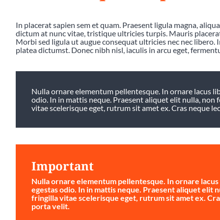
In placerat sapien sem et quam. Praesent ligula magna, aliqu
dictum at nunc vitae, tristique ultricies turpis. Mauris placer
Morbi sed ligula ut augue consequat ultricies nec nec libero. In 
platea dictumst. Donec nibh nisl, iaculis in arcu eget, ferment
Nulla ornare elementum pellentesque. In ornare lacus libe
odio. In in mattis neque. Praesent aliquet elit nulla, non f
vitae scelerisque eget, rutrum sit amet ex. Cras neque lectu
Important
Nulla ornare elementum pellentesque. In ornare lacus li
egestas odio. In in mattis neque. Praesent aliquet elit n
fringilla vitae scelerisque eget, rutrum sit amet ex. Cra
porta velit.