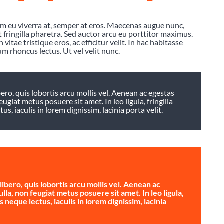
am eu viverra at, semper at eros. Maecenas augue nunc,
at fringilla pharetra. Sed auctor arcu eu porttitor maximus.
vitae tristique eros, ac efficitur velit. In hac habitasse
um rhoncus lectus. Ut vel velit nunc.
ro, quis lobortis arcu mollis vel. Aenean ac egestas
eugiat metus posuere sit amet. In leo ligula, fringilla
s, iaculis in lorem dignissim, lacinia porta velit.
bero, quis lobortis arcu mollis vel. Aenean ac
ulla, non feugiat metus posuere sit amet. In leo ligula,
s neque lectus, iaculis in lorem dignissim, lacinia