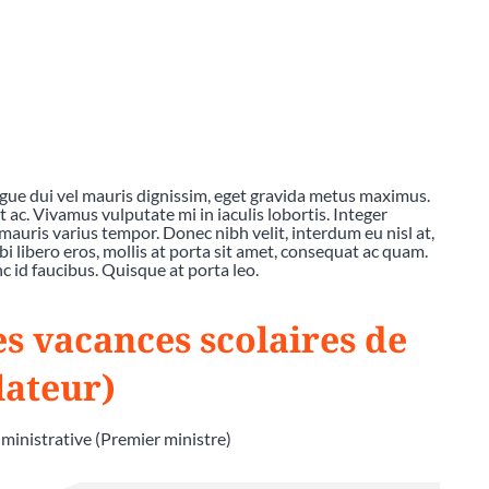
ngue dui vel mauris dignissim, eget gravida metus maximus.
c. Vivamus vulputate mi in iaculis lobortis. Integer
mauris varius tempor. Donec nibh velit, interdum eu nisl at,
bi libero eros, mollis at porta sit amet, consequat ac quam.
 id faucibus. Quisque at porta leo.
es vacances scolaires de
lateur)
dministrative (Premier ministre)