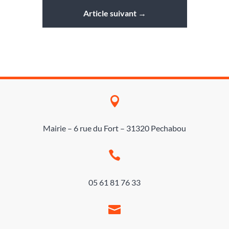
Article suivant
→

Mairie – 6 rue du Fort – 31320 Pechabou

05 61 81 76 33
