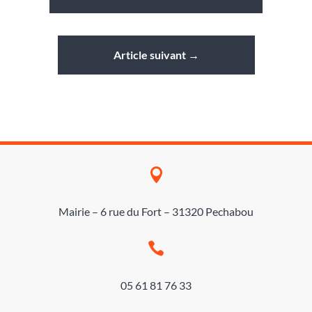
Article suivant
→

Mairie – 6 rue du Fort – 31320 Pechabou

05 61 81 76 33