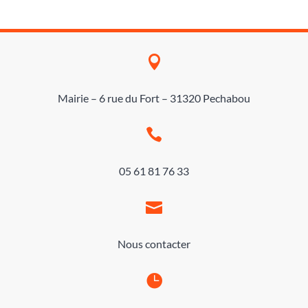

Mairie – 6 rue du Fort – 31320 Pechabou

05 61 81 76 33

Nous contacter
