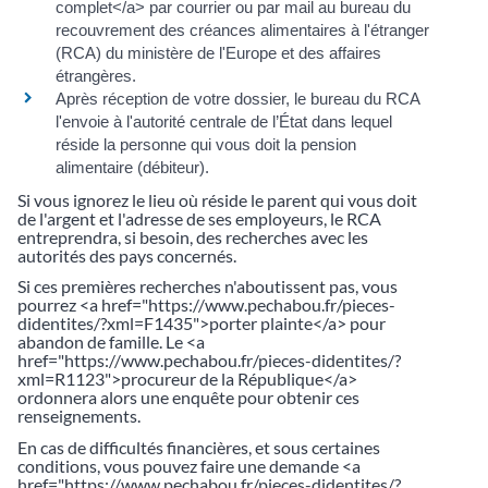
complet</a> par courrier ou par mail au bureau du
recouvrement des créances alimentaires à l'étranger
(RCA) du ministère de l'Europe et des affaires
étrangères.
Après réception de votre dossier, le bureau du RCA
l'envoie à l'autorité centrale de l’État dans lequel
réside la personne qui vous doit la pension
alimentaire (débiteur).
Si vous ignorez le lieu où réside le parent qui vous doit
de l'argent et l'adresse de ses employeurs, le RCA
entreprendra, si besoin, des recherches avec les
autorités des pays concernés.
Si ces premières recherches n'aboutissent pas, vous
pourrez <a href="https://www.pechabou.fr/pieces-
didentites/?xml=F1435">porter plainte</a> pour
abandon de famille. Le <a
href="https://www.pechabou.fr/pieces-didentites/?
xml=R1123">procureur de la République</a>
ordonnera alors une enquête pour obtenir ces
renseignements.
En cas de difficultés financières, et sous certaines
conditions, vous pouvez faire une demande <a
href="https://www.pechabou.fr/pieces-didentites/?