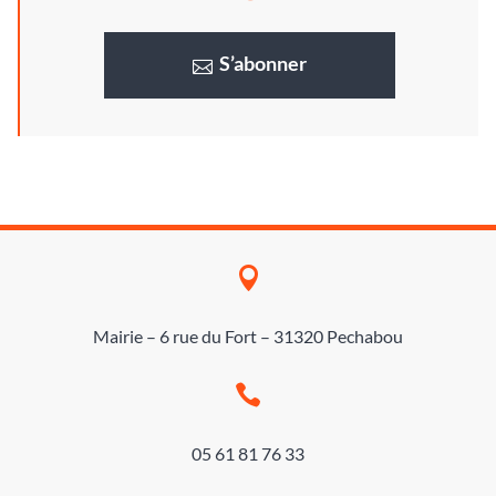
S’abonner

Mairie – 6 rue du Fort – 31320 Pechabou

05 61 81 76 33