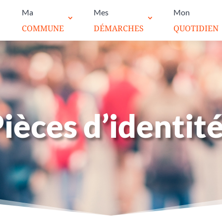
Ma
Mes
Mon
COMMUNE
DÉMARCHES
QUOTIDIEN
ièces d’identit