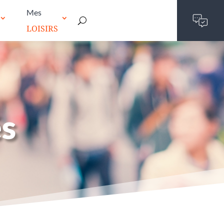
Mes
LOISIRS
és