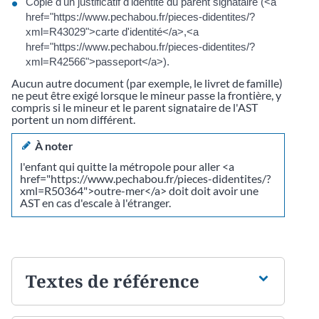
Copie d'un justificatif d'identité du parent signataire (<a
href="https://www.pechabou.fr/pieces-didentites/?
xml=R43029">carte d'identité</a>,<a
href="https://www.pechabou.fr/pieces-didentites/?
xml=R42566">passeport</a>).
Aucun autre document (par exemple, le livret de famille)
ne peut être exigé lorsque le mineur passe la frontière, y
compris si le mineur et le parent signataire de l'AST
portent un nom différent.
À noter
l'enfant qui quitte la métropole pour aller <a
href="https://www.pechabou.fr/pieces-didentites/?
xml=R50364">outre-mer</a> doit doit avoir une
AST en cas d'escale à l'étranger.
Textes de référence