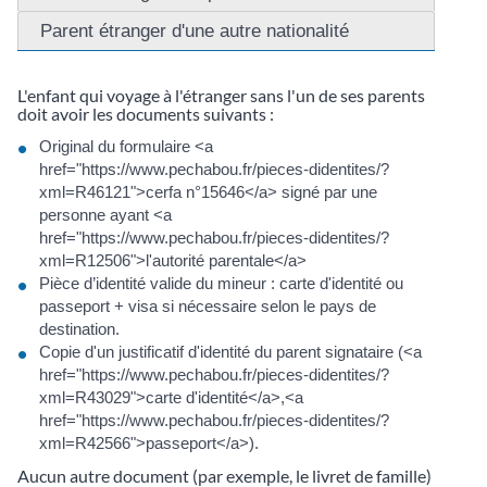
Parent étranger d'une autre nationalité
L'enfant qui voyage à l'étranger sans l'un de ses parents
doit avoir les documents suivants :
Original du formulaire <a
href="https://www.pechabou.fr/pieces-didentites/?
xml=R46121">cerfa n°15646</a> signé par une
personne ayant <a
href="https://www.pechabou.fr/pieces-didentites/?
xml=R12506">l'autorité parentale</a>
Pièce d’identité valide du mineur : carte d'identité ou
passeport + visa si nécessaire selon le pays de
destination.
Copie d'un justificatif d'identité du parent signataire (<a
href="https://www.pechabou.fr/pieces-didentites/?
xml=R43029">carte d'identité</a>,<a
href="https://www.pechabou.fr/pieces-didentites/?
xml=R42566">passeport</a>).
Aucun autre document (par exemple, le livret de famille)