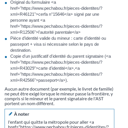
Original du formulaire <a
href="https://www.pechabou.fr/pieces-didentites/?
xml=R46121">cerfa n°15646</a> signé par une
personne ayant <a
href="https://www.pechabou.fr/pieces-didentites/?
xml=R12506">l'autorité parentale</a>
Pièce d’identité valide du mineur : carte d'identité ou
passeport + visa si nécessaire selon le pays de
destination.
Copie d'un justificatif d'identité du parent signataire (<a
href="https://www.pechabou.fr/pieces-didentites/?
xml=R43029">carte d'identité</a>,<a
href="https://www.pechabou.fr/pieces-didentites/?
xml=R42566">passeport</a>).
Aucun autre document (par exemple, le livret de famille)
ne peut être exigé lorsque le mineur passe la frontière, y
compris si le mineur et le parent signataire de l'AST
portent un nom différent.
À noter
l'enfant qui quitte la métropole pour aller <a
href="https://www.pechabou.fr/pieces-didentites/?