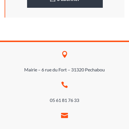

Mairie – 6 rue du Fort – 31320 Pechabou

05 61 81 76 33
