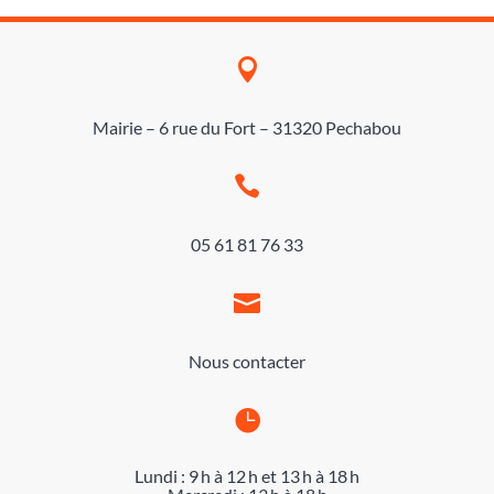

Mairie – 6 rue du Fort – 31320 Pechabou

05 61 81 76 33

Nous contacter

Lundi : 9 h à 12 h et 13 h à 18 h