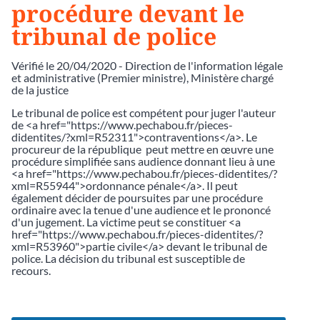
procédure devant le
tribunal de police
Vérifié le 20/04/2020 - Direction de l'information légale
et administrative (Premier ministre), Ministère chargé
de la justice
Le tribunal de police est compétent pour juger l'auteur
de <a href="https://www.pechabou.fr/pieces-
didentites/?xml=R52311">contraventions</a>. Le
procureur de la république peut mettre en œuvre une
procédure simplifiée sans audience donnant lieu à une
<a href="https://www.pechabou.fr/pieces-didentites/?
xml=R55944">ordonnance pénale</a>. Il peut
également décider de poursuites par une procédure
ordinaire avec la tenue d'une audience et le prononcé
d'un jugement. La victime peut se constituer <a
href="https://www.pechabou.fr/pieces-didentites/?
xml=R53960">partie civile</a> devant le tribunal de
police. La décision du tribunal est susceptible de
recours.