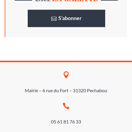
S’abonner

Mairie – 6 rue du Fort – 31320 Pechabou

05 61 81 76 33