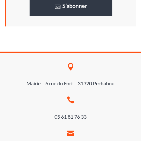
S’abonner

Mairie – 6 rue du Fort – 31320 Pechabou

05 61 81 76 33
