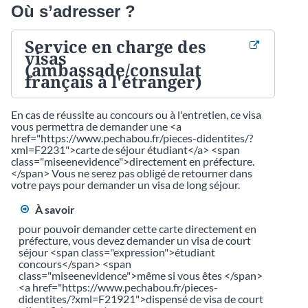
Où s’adresser ?
Service en charge des
visas
(ambassade/consulat
français à l'étranger)
En cas de réussite au concours ou à l'entretien, ce visa
vous permettra de demander une <a
href="https://www.pechabou.fr/pieces-didentites/?
xml=F2231">carte de séjour étudiant</a> <span
class="miseenevidence">directement en préfecture.
</span> Vous ne serez pas obligé de retourner dans
votre pays pour demander un visa de long séjour.
À savoir
pour pouvoir demander cette carte directement en
préfecture, vous devez demander un visa de court
séjour <span class="expression">étudiant
concours</span> <span
class="miseenevidence">même si vous êtes </span>
<a href="https://www.pechabou.fr/pieces-
didentites/?xml=F21921">dispensé de visa de court