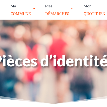
Ma
Mes
Mon
COMMUNE
DÉMARCHES
QUOTIDIEN
ièces d’identit