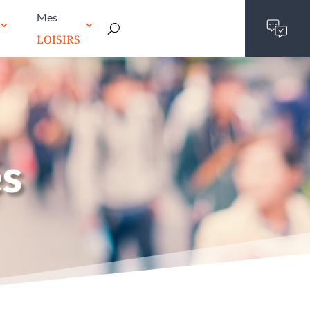
Mes
LOISIRS
és