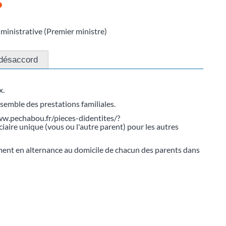
?
dministrative (Premier ministre)
 désaccord
x.
nsemble des prestations familiales.
www.pechabou.fr/pieces-didentites/?
aire unique (vous ou l'autre parent) pour les autres
vement en alternance au domicile de chacun des parents dans