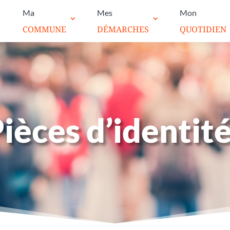
Ma
Mes
Mon
COMMUNE
DÉMARCHES
QUOTIDIEN
ièces d’identit