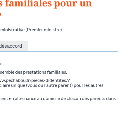
s familiales pour un
?
dministrative (Premier ministre)
 désaccord
x.
nsemble des prestations familiales.
www.pechabou.fr/pieces-didentites/?
aire unique (vous ou l'autre parent) pour les autres
vement en alternance au domicile de chacun des parents dans