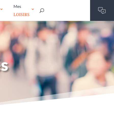
Mes
LOISIRS
és